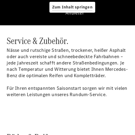
Schadenhilfe
Zum Inhalt springen
Reparatur &
Anbieter
Werkstatt
Rückrufe &
Umrüstungen
Warnung: Betrug
Service & Zubehör.
beim
Gebrauchtwagenkauf
Nässe und rutschige Straßen, trockener, heißer Asphalt
Service für
oder auch vereiste und schneebedeckte Fahrbahnen –
Reisemobile
jede Jahreszeit schafft andere Straßenbedingungen. Je
Finanzdienste
nach Temperatur und Witterung bietet Ihnen Mercedes-
Digitale
Benz die optimalen Reifen und Kompletträder.
Extras
Für Ihren entspannten Saisonstart sorgen wir mit vielen
weiteren Leistungen unseres Rundum-Service.