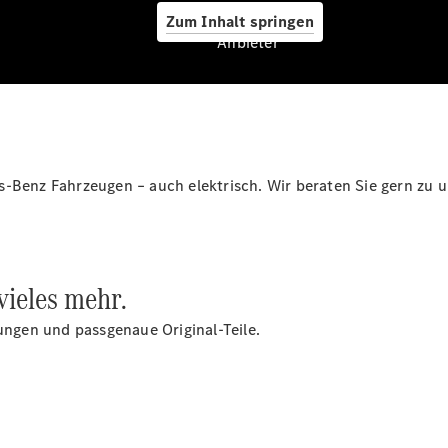
Schadenhilfe
Zum Inhalt springen
Reparatur &
Anbieter
Werkstatt
Rückrufe &
Umrüstungen
Warnung: Betrug
beim
Gebrauchtwagenkauf
Service für
s-Benz Fahrzeugen – auch elektrisch. Wir beraten Sie gern zu 
Reisemobile
Finanzdienste
Digitale
Extras
vieles mehr.
rungen und passgenaue Original-Teile.