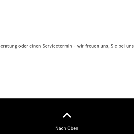
Über uns
beratung oder einen Servicetermin – wir freuen uns, Sie bei un
Übersicht
Kontakt
Ansprechpartner
Probefahrt
Kontaktformular
Unternehmens
News
Events